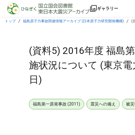
本文に飛ぶ
ギャラリー
トップ
福島原子力事故関連情報アーカイブ (日本原子力研究開発機構)
(
(資料5) 2016年度 
施状況について (東京電力ホ
日)
福島第一原発事故 (2011)
震災への備え
被災