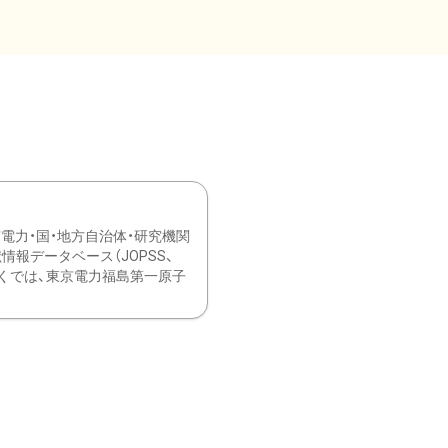
力・国・地方自治体・研究機関
報データベース（JOPSS、
ブ。 ひなぎくでは、東京電力福島第一原子