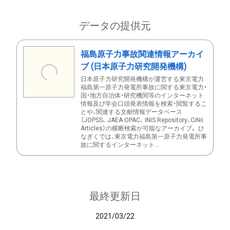
データの提供元
福島原子力事故関連情報アーカイ
ブ (日本原子力研究開発機構)
日本原子力研究開発機構が運営する東京電力
福島第一原子力発電所事故に関する東京電力・
国・地方自治体・研究機関等のインターネット
情報及び学会口頭発表情報を検索・閲覧するこ
とや、関連する文献情報データベース
（JOPSS、 JAEA OPAC、 INIS Repository、CiNii
Articles）の横断検索が可能なアーカイブ。 ひ
なぎくでは、東京電力福島第一原子力発電所事
故に関するインターネット...
最終更新日
2021/03/22