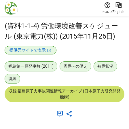
本文に飛ぶ
ヘルプ
English
(資料1-1-4) 労働環境改善スケジュー
ル (東京電力(株)) (2015年11月26日)
提供元サイトで表示
福島第一原発事故 (2011)
震災への備え
被災状況
復興
収録:福島原子力事故関連情報アーカイブ (日本原子力研究開発
機構)