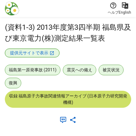
本文に飛ぶ
ヘルプ
English
(資料1-3) 2013年度第3四半期 福島県及
び東京電力(株)測定結果一覧表
提供元サイトで表示
福島第一原発事故 (2011)
震災への備え
被災状況
復興
収録:福島原子力事故関連情報アーカイブ (日本原子力研究開発
機構)