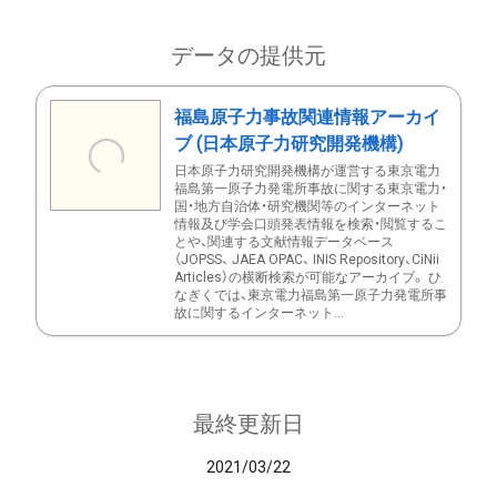
データの提供元
福島原子力事故関連情報アーカイ
ブ (日本原子力研究開発機構)
日本原子力研究開発機構が運営する東京電力
福島第一原子力発電所事故に関する東京電力・
国・地方自治体・研究機関等のインターネット
情報及び学会口頭発表情報を検索・閲覧するこ
とや、関連する文献情報データベース
（JOPSS、 JAEA OPAC、 INIS Repository、CiNii
Articles）の横断検索が可能なアーカイブ。 ひ
なぎくでは、東京電力福島第一原子力発電所事
故に関するインターネット...
最終更新日
2021/03/22