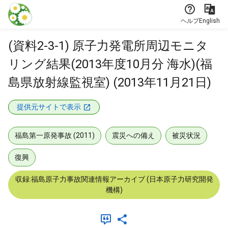
本文に飛ぶ
ヘルプ
English
(資料2-3-1) 原子力発電所周辺モニタ
リング結果(2013年度10月分 海水)(福
島県放射線監視室) (2013年11月21日)
提供元サイトで表示
福島第一原発事故 (2011)
震災への備え
被災状況
復興
収録:福島原子力事故関連情報アーカイブ (日本原子力研究開発
機構)