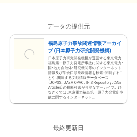
データの提供元
福島原子力事故関連情報アーカイ
ブ (日本原子力研究開発機構)
日本原子力研究開発機構が運営する東京電力
福島第一原子力発電所事故に関する東京電力・
国・地方自治体・研究機関等のインターネット
情報及び学会口頭発表情報を検索・閲覧するこ
とや、関連する文献情報データベース
（JOPSS、 JAEA OPAC、 INIS Repository、CiNii
Articles）の横断検索が可能なアーカイブ。 ひ
なぎくでは、東京電力福島第一原子力発電所事
故に関するインターネット...
最終更新日