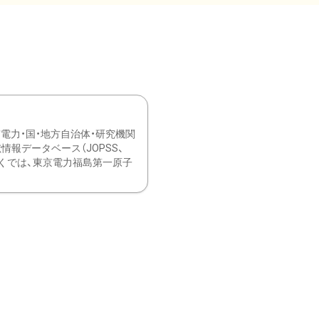
力・国・地方自治体・研究機関
報データベース（JOPSS、
ブ。 ひなぎくでは、東京電力福島第一原子