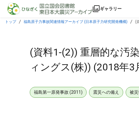
本文に飛ぶ
ギャラリー
トップ
福島原子力事故関連情報アーカイブ (日本原子力研究開発機構)
(
(資料1-(2)) 重層的
ィングス(株)) (2018年3
福島第一原発事故 (2011)
震災への備え
被災