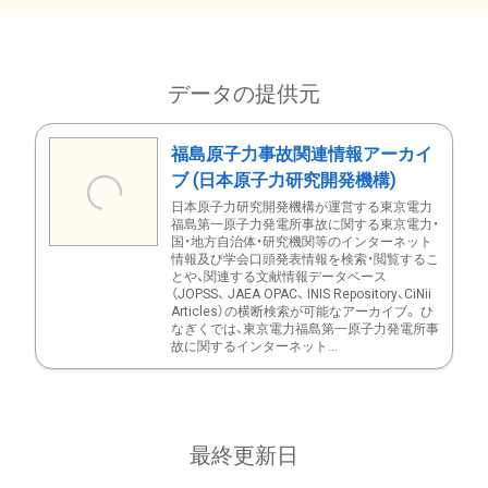
データの提供元
福島原子力事故関連情報アーカイ
ブ (日本原子力研究開発機構)
日本原子力研究開発機構が運営する東京電力
福島第一原子力発電所事故に関する東京電力・
国・地方自治体・研究機関等のインターネット
情報及び学会口頭発表情報を検索・閲覧するこ
とや、関連する文献情報データベース
（JOPSS、 JAEA OPAC、 INIS Repository、CiNii
Articles）の横断検索が可能なアーカイブ。 ひ
なぎくでは、東京電力福島第一原子力発電所事
故に関するインターネット...
最終更新日