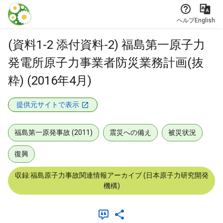
本文に飛ぶ
ヘルプ
English
(資料1-2 添付資料-2) 福島第一原子力
発電所原子力事業者防災業務計画(抜
粋) (2016年4月)
提供元サイトで表示
福島第一原発事故 (2011)
震災への備え
被災状況
復興
収録:福島原子力事故関連情報アーカイブ (日本原子力研究開発
機構)