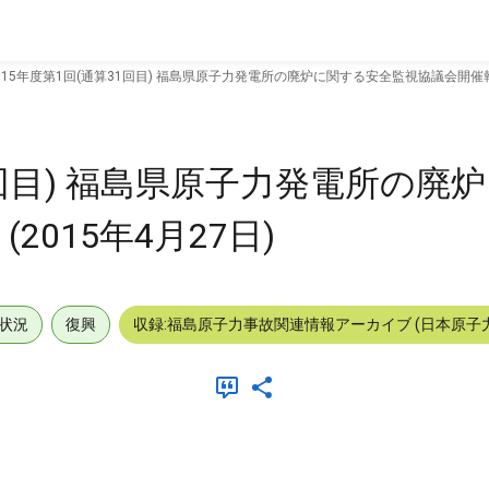
015年度第1回(通算31回目) 福島県原子力発電所の廃炉に関する安全監視協議会開催報告書
31回目) 福島県原子力発電所の廃
2015年4月27日)
状況
復興
収録:福島原子力事故関連情報アーカイブ (日本原子