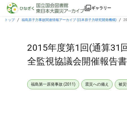
本文に飛ぶ
ギャラリー
トップ
福島原子力事故関連情報アーカイブ (日本原子力研究開発機構)
2
2015年度第1回(通算
全監視協議会開催報告書 (
福島第一原発事故 (2011)
震災への備え
被災