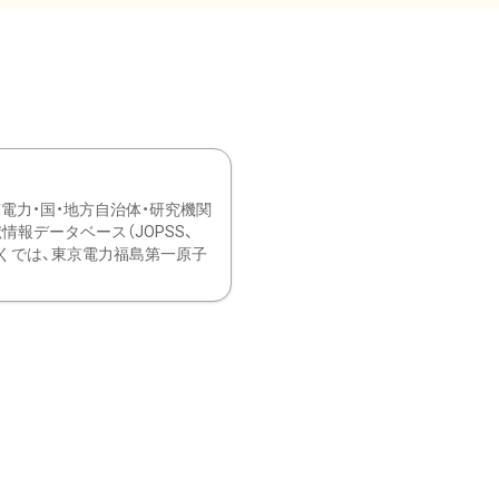
力・国・地方自治体・研究機関
報データベース（JOPSS、
ブ。 ひなぎくでは、東京電力福島第一原子