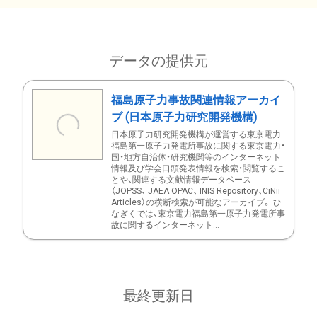
データの提供元
福島原子力事故関連情報アーカイ
ブ (日本原子力研究開発機構)
日本原子力研究開発機構が運営する東京電力
福島第一原子力発電所事故に関する東京電力・
国・地方自治体・研究機関等のインターネット
情報及び学会口頭発表情報を検索・閲覧するこ
とや、関連する文献情報データベース
（JOPSS、 JAEA OPAC、 INIS Repository、CiNii
Articles）の横断検索が可能なアーカイブ。 ひ
なぎくでは、東京電力福島第一原子力発電所事
故に関するインターネット...
最終更新日