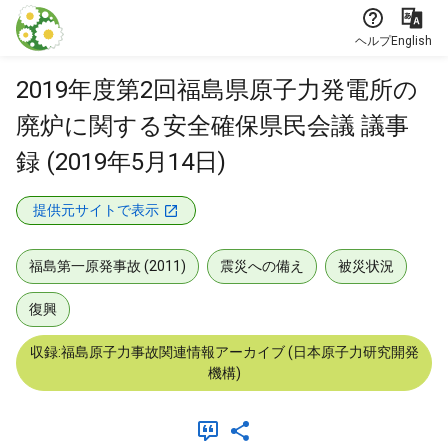
本文に飛ぶ
ヘルプ
English
2019年度第2回福島県原子力発電所の
廃炉に関する安全確保県民会議 議事
録 (2019年5月14日)
提供元サイトで表示
福島第一原発事故 (2011)
震災への備え
被災状況
復興
収録:福島原子力事故関連情報アーカイブ (日本原子力研究開発
機構)