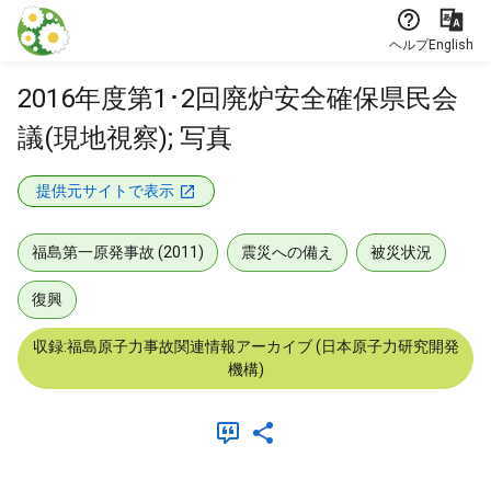
本文に飛ぶ
ヘルプ
English
2016年度第1･2回廃炉安全確保県民会
議(現地視察); 写真
提供元サイトで表示
福島第一原発事故 (2011)
震災への備え
被災状況
復興
収録:福島原子力事故関連情報アーカイブ (日本原子力研究開発
機構)