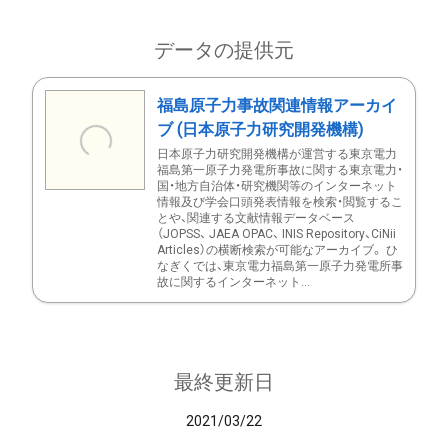
データの提供元
福島原子力事故関連情報アーカイ
ブ (日本原子力研究開発機構)
日本原子力研究開発機構が運営する東京電力
福島第一原子力発電所事故に関する東京電力・
国・地方自治体・研究機関等のインターネット
情報及び学会口頭発表情報を検索・閲覧するこ
とや、関連する文献情報データベース
（JOPSS、 JAEA OPAC、 INIS Repository、CiNii
Articles）の横断検索が可能なアーカイブ。 ひ
なぎくでは、東京電力福島第一原子力発電所事
故に関するインターネット...
最終更新日
2021/03/22