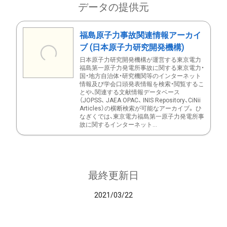
データの提供元
福島原子力事故関連情報アーカイ
ブ (日本原子力研究開発機構)
日本原子力研究開発機構が運営する東京電力
福島第一原子力発電所事故に関する東京電力・
国・地方自治体・研究機関等のインターネット
情報及び学会口頭発表情報を検索・閲覧するこ
とや、関連する文献情報データベース
（JOPSS、 JAEA OPAC、 INIS Repository、CiNii
Articles）の横断検索が可能なアーカイブ。 ひ
なぎくでは、東京電力福島第一原子力発電所事
故に関するインターネット...
最終更新日
2021/03/22