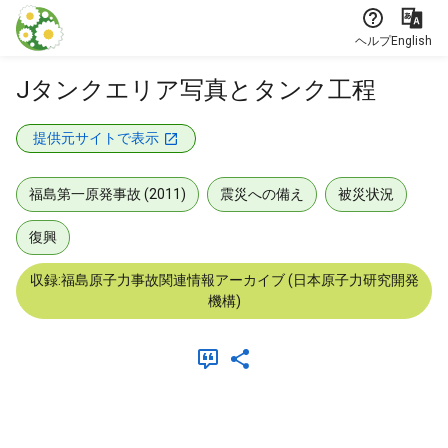
本文に飛ぶ
ヘルプ
English
Jタンクエリア写真とタンク工程
提供元サイトで表示
福島第一原発事故 (2011)
震災への備え
被災状況
復興
収録:福島原子力事故関連情報アーカイブ (日本原子力研究開発
機構)