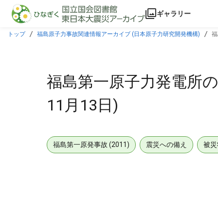
本文に飛ぶ
ギャラリー
トップ
福島原子力事故関連情報アーカイブ (日本原子力研究開発機構)
福
福島第一原子力発電所の状
11月13日)
福島第一原発事故 (2011)
震災への備え
被災