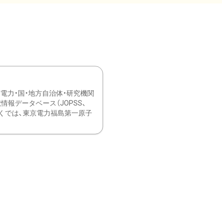
力・国・地方自治体・研究機関
報データベース（JOPSS、
ブ。 ひなぎくでは、東京電力福島第一原子