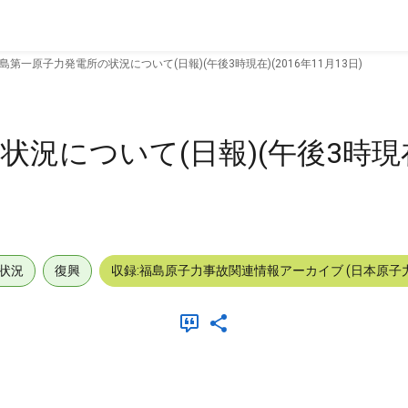
島第一原子力発電所の状況について(日報)(午後3時現在)(2016年11月13日)
況について(日報)(午後3時現在)
状況
復興
収録:福島原子力事故関連情報アーカイブ (日本原子