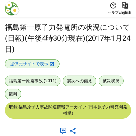
本文に飛ぶ
ヘルプ
English
福島第一原子力発電所の状況について
(日報)(午後4時30分現在)(2017年1月24
日)
提供元サイトで表示
福島第一原発事故 (2011)
震災への備え
被災状況
復興
収録:福島原子力事故関連情報アーカイブ (日本原子力研究開発
機構)