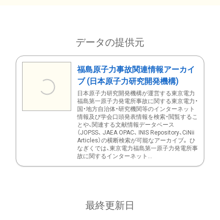
データの提供元
福島原子力事故関連情報アーカイ
ブ (日本原子力研究開発機構)
日本原子力研究開発機構が運営する東京電力
福島第一原子力発電所事故に関する東京電力・
国・地方自治体・研究機関等のインターネット
情報及び学会口頭発表情報を検索・閲覧するこ
とや、関連する文献情報データベース
（JOPSS、 JAEA OPAC、 INIS Repository、CiNii
Articles）の横断検索が可能なアーカイブ。 ひ
なぎくでは、東京電力福島第一原子力発電所事
故に関するインターネット...
最終更新日