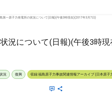
島第一原子力発電所の状況について(日報)(午後3時現在)(2017年3月7日)
について(日報)(午後3時現在)
状況
復興
収録:福島原子力事故関連情報アーカイブ (日本原子