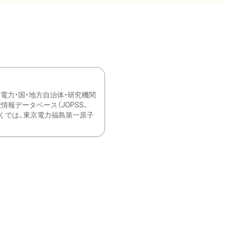
力・国・地方自治体・研究機関
報データベース（JOPSS、
ブ。 ひなぎくでは、東京電力福島第一原子