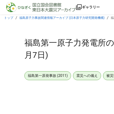
本文に飛ぶ
ギャラリー
トップ
福島原子力事故関連情報アーカイブ (日本原子力研究開発機構)
福
福島第一原子力発電所の状況
月7日)
福島第一原発事故 (2011)
震災への備え
被災