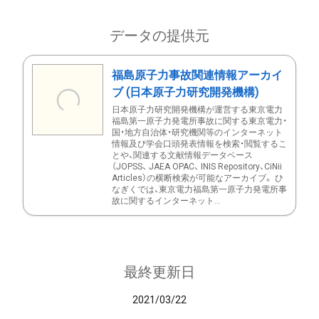
データの提供元
福島原子力事故関連情報アーカイ
ブ (日本原子力研究開発機構)
日本原子力研究開発機構が運営する東京電力
福島第一原子力発電所事故に関する東京電力・
国・地方自治体・研究機関等のインターネット
情報及び学会口頭発表情報を検索・閲覧するこ
とや、関連する文献情報データベース
（JOPSS、 JAEA OPAC、 INIS Repository、CiNii
Articles）の横断検索が可能なアーカイブ。 ひ
なぎくでは、東京電力福島第一原子力発電所事
故に関するインターネット...
最終更新日
2021/03/22