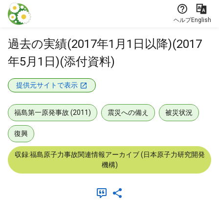
本文に飛ぶ
ヘルプ
English
過去の実績(2017年1月1日以降)(2017
年5月1日)(添付資料)
提供元サイトで表示
福島第一原発事故 (2011)
震災への備え
被災状況
復興
収録:福島原子力事故関連情報アーカイブ (日本原子力研究開発
機構)