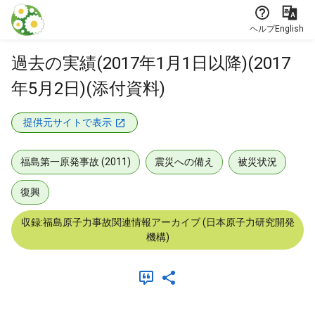
本文に飛ぶ
ヘルプ
English
過去の実績(2017年1月1日以降)(2017
年5月2日)(添付資料)
提供元サイトで表示
福島第一原発事故 (2011)
震災への備え
被災状況
復興
収録:福島原子力事故関連情報アーカイブ (日本原子力研究開発
機構)