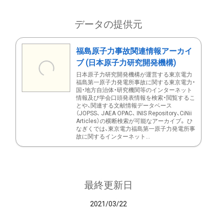
データの提供元
福島原子力事故関連情報アーカイ
ブ (日本原子力研究開発機構)
日本原子力研究開発機構が運営する東京電力
福島第一原子力発電所事故に関する東京電力・
国・地方自治体・研究機関等のインターネット
情報及び学会口頭発表情報を検索・閲覧するこ
とや、関連する文献情報データベース
（JOPSS、 JAEA OPAC、 INIS Repository、CiNii
Articles）の横断検索が可能なアーカイブ。 ひ
なぎくでは、東京電力福島第一原子力発電所事
故に関するインターネット...
最終更新日
2021/03/22