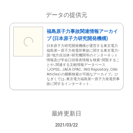
データの提供元
福島原子力事故関連情報アーカイ
ブ (日本原子力研究開発機構)
日本原子力研究開発機構が運営する東京電力
福島第一原子力発電所事故に関する東京電力・
国・地方自治体・研究機関等のインターネット
情報及び学会口頭発表情報を検索・閲覧するこ
とや、関連する文献情報データベース
（JOPSS、 JAEA OPAC、 INIS Repository、CiNii
Articles）の横断検索が可能なアーカイブ。 ひ
なぎくでは、東京電力福島第一原子力発電所事
故に関するインターネット...
最終更新日
2021/03/22