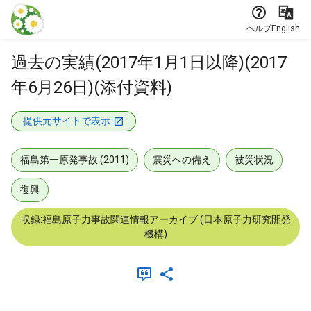
本文に飛ぶ
ヘルプ
English
過去の実績(2017年1月1日以降)(2017
年6月26日)(添付資料)
提供元サイトで表示
福島第一原発事故 (2011)
震災への備え
被災状況
復興
収録:福島原子力事故関連情報アーカイブ (日本原子力研究開発
機構)