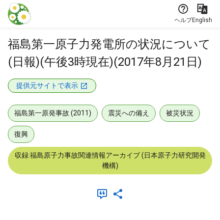
本文に飛ぶ
ヘルプ
English
福島第一原子力発電所の状況について
(日報)(午後3時現在)(2017年8月21日)
提供元サイトで表示
福島第一原発事故 (2011)
震災への備え
被災状況
復興
収録:福島原子力事故関連情報アーカイブ (日本原子力研究開発
機構)