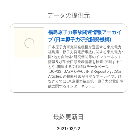
データの提供元
福島原子力事故関連情報アーカイ
ブ (日本原子力研究開発機構)
日本原子力研究開発機構が運営する東京電力
福島第一原子力発電所事故に関する東京電力・
国・地方自治体・研究機関等のインターネット
情報及び学会口頭発表情報を検索・閲覧するこ
とや、関連する文献情報データベース
（JOPSS、 JAEA OPAC、 INIS Repository、CiNii
Articles）の横断検索が可能なアーカイブ。 ひ
なぎくでは、東京電力福島第一原子力発電所事
故に関するインターネット...
最終更新日
2021/03/22