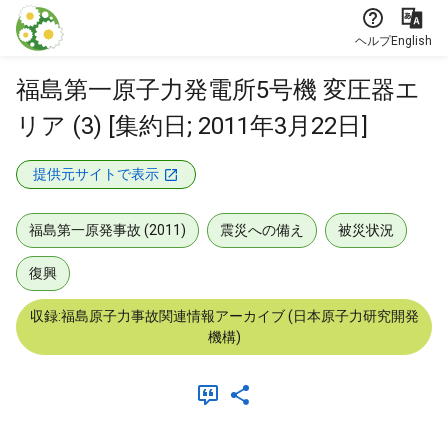
本文に飛ぶ
ヘルプ
English
福島第一原子力発電所5号機 変圧器エ
リア (3) [集約日; 2011年3月22日]
提供元サイトで表示
福島第一原発事故 (2011)
震災への備え
被災状況
復興
収録:福島原子力事故関連情報アーカイブ (日本原子力研究開発
機構)