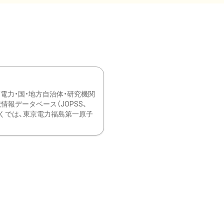
力・国・地方自治体・研究機関
報データベース（JOPSS、
ブ。 ひなぎくでは、東京電力福島第一原子