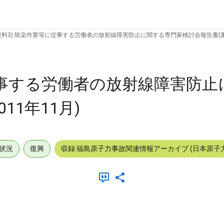
資料3) 除染作業等に従事する労働者の放射線障害防止に関する専門家検討会報告書(案) (
に従事する労働者の放射線障害防
11年11月)
状況
復興
収録:福島原子力事故関連情報アーカイブ (日本原子