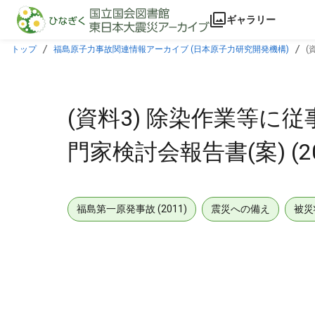
本文に飛ぶ
ギャラリー
トップ
福島原子力事故関連情報アーカイブ (日本原子力研究開発機構)
(
(資料3) 除染作業等
門家検討会報告書(案) (20
福島第一原発事故 (2011)
震災への備え
被災