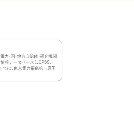
力・国・地方自治体・研究機関
報データベース（JOPSS、
ブ。 ひなぎくでは、東京電力福島第一原子