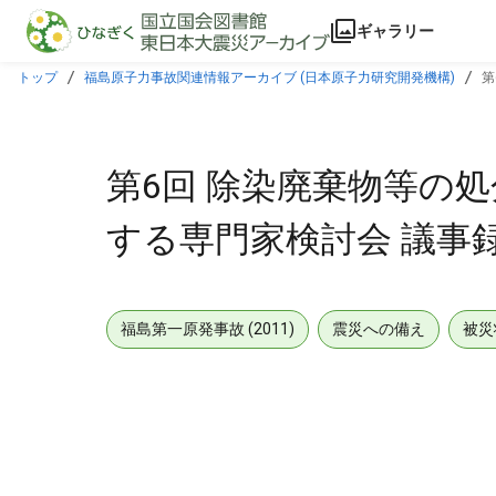
本文に飛ぶ
ギャラリー
トップ
福島原子力事故関連情報アーカイブ (日本原子力研究開発機構)
第
第6回 除染廃棄物等の
する専門家検討会 議事
福島第一原発事故 (2011)
震災への備え
被災