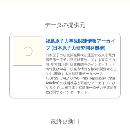
データの提供元
福島原子力事故関連情報アーカイ
ブ (日本原子力研究開発機構)
日本原子力研究開発機構が運営する東京電力
福島第一原子力発電所事故に関する東京電力・
国・地方自治体・研究機関等のインターネット
情報及び学会口頭発表情報を検索・閲覧するこ
とや、関連する文献情報データベース
（JOPSS、 JAEA OPAC、 INIS Repository、CiNii
Articles）の横断検索が可能なアーカイブ。 ひ
なぎくでは、東京電力福島第一原子力発電所事
故に関するインターネット...
最終更新日