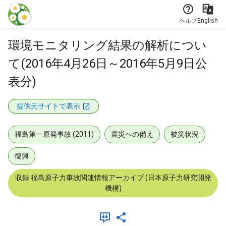
本文に飛ぶ
ヘルプ
English
環境モニタリング結果の解析につい
て(2016年4月26日～2016年5月9日公
表分)
提供元サイトで表示
福島第一原発事故 (2011)
震災への備え
被災状況
復興
収録:福島原子力事故関連情報アーカイブ (日本原子力研究開発
機構)