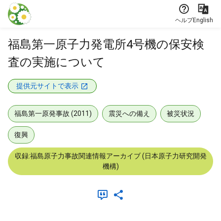
本文に飛ぶ
ヘルプ
English
福島第一原子力発電所4号機の保安検
査の実施について
提供元サイトで表示
福島第一原発事故 (2011)
震災への備え
被災状況
復興
収録:福島原子力事故関連情報アーカイブ (日本原子力研究開発
機構)