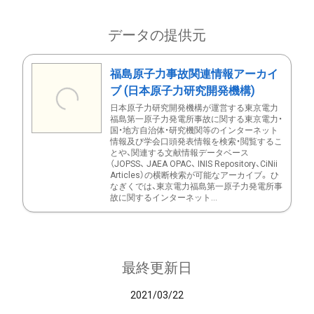
データの提供元
福島原子力事故関連情報アーカイ
ブ (日本原子力研究開発機構)
日本原子力研究開発機構が運営する東京電力
福島第一原子力発電所事故に関する東京電力・
国・地方自治体・研究機関等のインターネット
情報及び学会口頭発表情報を検索・閲覧するこ
とや、関連する文献情報データベース
（JOPSS、 JAEA OPAC、 INIS Repository、CiNii
Articles）の横断検索が可能なアーカイブ。 ひ
なぎくでは、東京電力福島第一原子力発電所事
故に関するインターネット...
最終更新日
2021/03/22