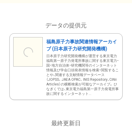
データの提供元
福島原子力事故関連情報アーカイ
ブ (日本原子力研究開発機構)
日本原子力研究開発機構が運営する東京電力
福島第一原子力発電所事故に関する東京電力・
国・地方自治体・研究機関等のインターネット
情報及び学会口頭発表情報を検索・閲覧するこ
とや、関連する文献情報データベース
（JOPSS、 JAEA OPAC、 INIS Repository、CiNii
Articles）の横断検索が可能なアーカイブ。 ひ
なぎくでは、東京電力福島第一原子力発電所事
故に関するインターネット...
最終更新日