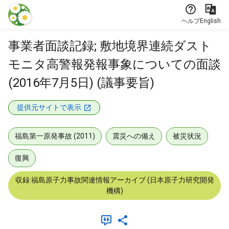
本文に飛ぶ
ヘルプ
English
事業者面談記録; 敷地境界連続ダスト
モニタ高警報発報事象についての面談
(2016年7月5日) (議事要旨)
提供元サイトで表示
福島第一原発事故 (2011)
震災への備え
被災状況
復興
収録:福島原子力事故関連情報アーカイブ (日本原子力研究開発
機構)