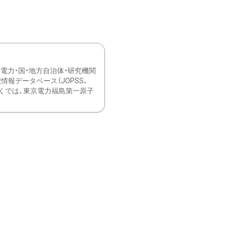
力・国・地方自治体・研究機関
報データベース（JOPSS、
ブ。 ひなぎくでは、東京電力福島第一原子