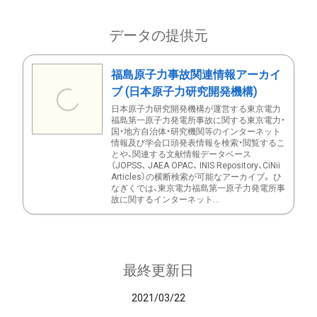
データの提供元
福島原子力事故関連情報アーカイ
ブ (日本原子力研究開発機構)
日本原子力研究開発機構が運営する東京電力
福島第一原子力発電所事故に関する東京電力・
国・地方自治体・研究機関等のインターネット
情報及び学会口頭発表情報を検索・閲覧するこ
とや、関連する文献情報データベース
（JOPSS、 JAEA OPAC、 INIS Repository、CiNii
Articles）の横断検索が可能なアーカイブ。 ひ
なぎくでは、東京電力福島第一原子力発電所事
故に関するインターネット...
最終更新日
2021/03/22