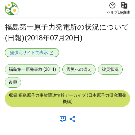
本文に飛ぶ
ヘルプ
English
福島第一原子力発電所の状況について
(日報)(2018年07月20日)
提供元サイトで表示
福島第一原発事故 (2011)
震災への備え
被災状況
復興
収録:福島原子力事故関連情報アーカイブ (日本原子力研究開発
機構)