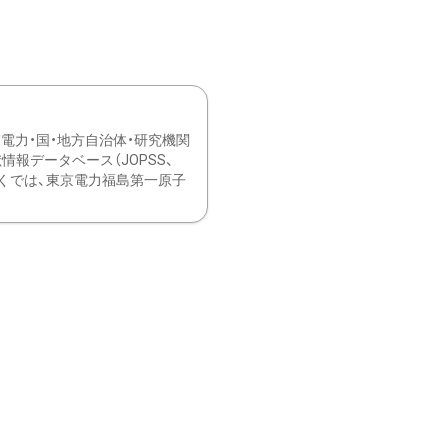
力・国・地方自治体・研究機関
報データベース（JOPSS、
ブ。 ひなぎくでは、東京電力福島第一原子