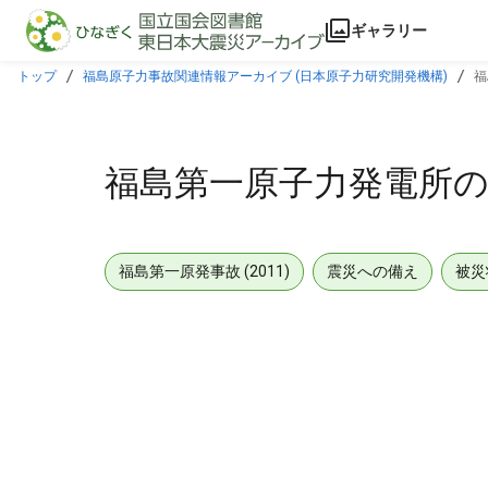
本文に飛ぶ
ギャラリー
トップ
福島原子力事故関連情報アーカイブ (日本原子力研究開発機構)
福
福島第一原子力発電所の状況
福島第一原発事故 (2011)
震災への備え
被災
メタデータ