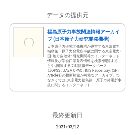
データの提供元
福島原子力事故関連情報アーカイ
ブ (日本原子力研究開発機構)
日本原子力研究開発機構が運営する東京電力
福島第一原子力発電所事故に関する東京電力・
国・地方自治体・研究機関等のインターネット
情報及び学会口頭発表情報を検索・閲覧するこ
とや、関連する文献情報データベース
（JOPSS、 JAEA OPAC、 INIS Repository、CiNii
Articles）の横断検索が可能なアーカイブ。 ひ
なぎくでは、東京電力福島第一原子力発電所事
故に関するインターネット...
最終更新日
2021/03/22