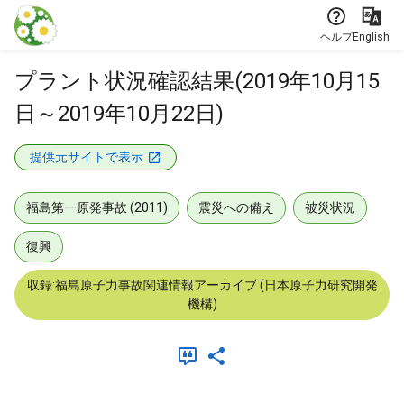
本文に飛ぶ
ヘルプ
English
プラント状況確認結果(2019年10月15
日～2019年10月22日)
提供元サイトで表示
福島第一原発事故 (2011)
震災への備え
被災状況
復興
収録:福島原子力事故関連情報アーカイブ (日本原子力研究開発
機構)