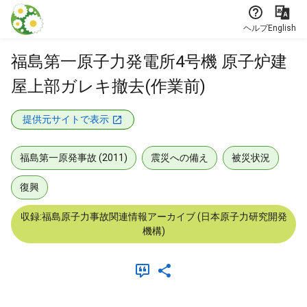
本文に飛ぶ
ヘルプ
English
福島第一原子力発電所4号機 原子炉建
屋上部ガレキ撤去(作業前)
提供元サイトで表示
福島第一原発事故 (2011)
震災への備え
被災状況
復興
収録:福島原子力事故関連情報アーカイブ (日本原子力研究開発
機構)