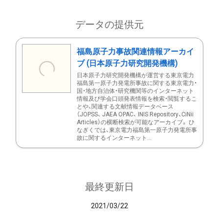
データの提供元
福島原子力事故関連情報アーカイ
ブ (日本原子力研究開発機構)
日本原子力研究開発機構が運営する東京電力
福島第一原子力発電所事故に関する東京電力・
国・地方自治体・研究機関等のインターネット
情報及び学会口頭発表情報を検索・閲覧するこ
とや、関連する文献情報データベース
（JOPSS、 JAEA OPAC、 INIS Repository、CiNii
Articles）の横断検索が可能なアーカイブ。 ひ
なぎくでは、東京電力福島第一原子力発電所事
故に関するインターネット...
最終更新日
2021/03/22