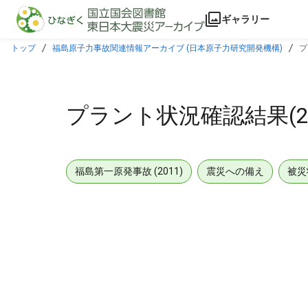
本文に飛ぶ
ギャラリー
トップ
福島原子力事故関連情報アーカイブ (日本原子力研究開発機構)
プ
プラント状況確認結果(201
福島第一原発事故 (2011)
震災への備え
被災
メタデータ