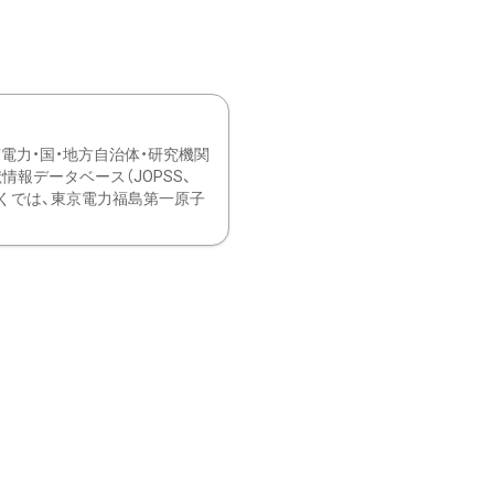
力・国・地方自治体・研究機関
報データベース（JOPSS、
ブ。 ひなぎくでは、東京電力福島第一原子