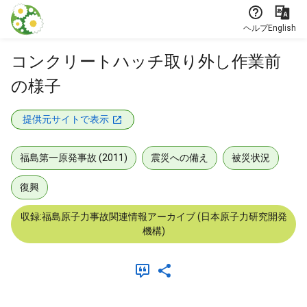
本文に飛ぶ
ヘルプ
English
コンクリートハッチ取り外し作業前
の様子
提供元サイトで表示
福島第一原発事故 (2011)
震災への備え
被災状況
復興
収録:福島原子力事故関連情報アーカイブ (日本原子力研究開発
機構)