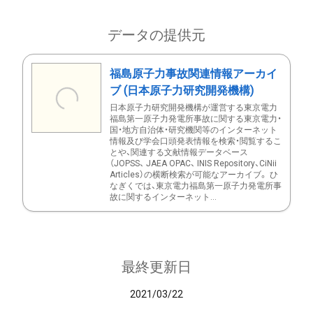
データの提供元
福島原子力事故関連情報アーカイ
ブ (日本原子力研究開発機構)
日本原子力研究開発機構が運営する東京電力
福島第一原子力発電所事故に関する東京電力・
国・地方自治体・研究機関等のインターネット
情報及び学会口頭発表情報を検索・閲覧するこ
とや、関連する文献情報データベース
（JOPSS、 JAEA OPAC、 INIS Repository、CiNii
Articles）の横断検索が可能なアーカイブ。 ひ
なぎくでは、東京電力福島第一原子力発電所事
故に関するインターネット...
最終更新日
2021/03/22