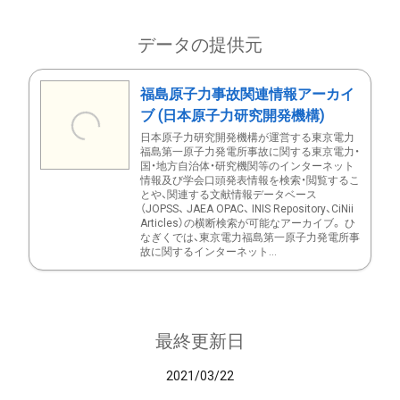
データの提供元
福島原子力事故関連情報アーカイ
ブ (日本原子力研究開発機構)
日本原子力研究開発機構が運営する東京電力
福島第一原子力発電所事故に関する東京電力・
国・地方自治体・研究機関等のインターネット
情報及び学会口頭発表情報を検索・閲覧するこ
とや、関連する文献情報データベース
（JOPSS、 JAEA OPAC、 INIS Repository、CiNii
Articles）の横断検索が可能なアーカイブ。 ひ
なぎくでは、東京電力福島第一原子力発電所事
故に関するインターネット...
最終更新日
2021/03/22