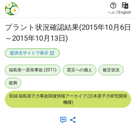
本文に飛ぶ
ヘルプ
English
プラント状況確認結果(2015年10月6日
～2015年10月13日)
提供元サイトで表示
福島第一原発事故 (2011)
震災への備え
被災状況
復興
収録:福島原子力事故関連情報アーカイブ (日本原子力研究開発
機構)