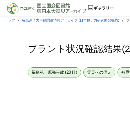
本文に飛ぶ
ギャラリー
トップ
福島原子力事故関連情報アーカイブ (日本原子力研究開発機構)
プ
プラント状況確認結果(201
福島第一原発事故 (2011)
震災への備え
被災
メタデータ