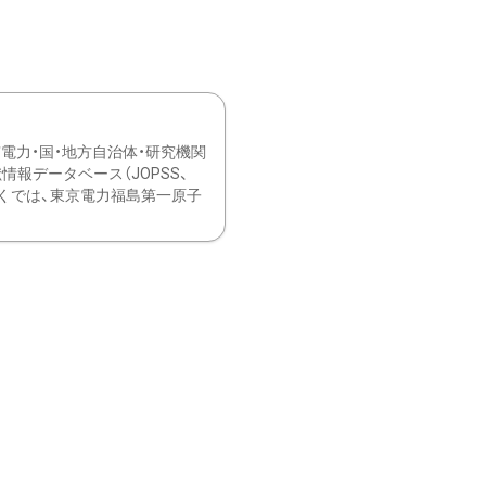
力・国・地方自治体・研究機関
報データベース（JOPSS、
ブ。 ひなぎくでは、東京電力福島第一原子