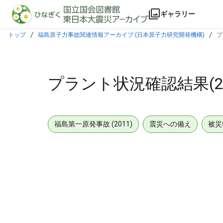
本文に飛ぶ
ギャラリー
トップ
福島原子力事故関連情報アーカイブ (日本原子力研究開発機構)
プ
プラント状況確認結果(201
福島第一原発事故 (2011)
震災への備え
被災
メタデータ