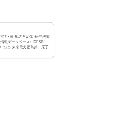
力・国・地方自治体・研究機関
報データベース（JOPSS、
ブ。 ひなぎくでは、東京電力福島第一原子