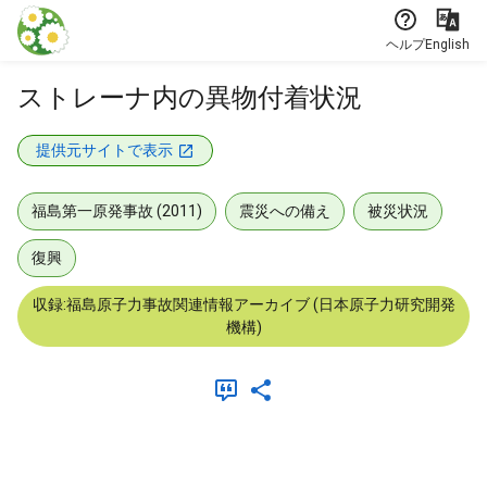
本文に飛ぶ
ヘルプ
English
ストレーナ内の異物付着状況
提供元サイトで表示
福島第一原発事故 (2011)
震災への備え
被災状況
復興
収録:福島原子力事故関連情報アーカイブ (日本原子力研究開発
機構)