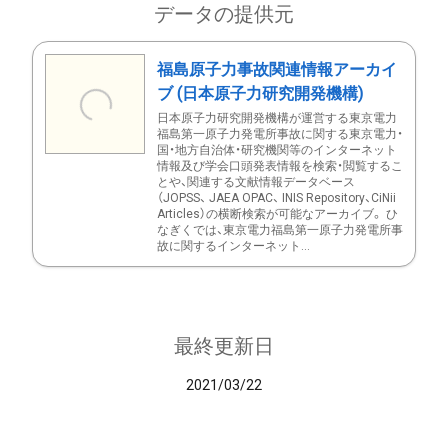
データの提供元
福島原子力事故関連情報アーカイ
ブ (日本原子力研究開発機構)
日本原子力研究開発機構が運営する東京電力
福島第一原子力発電所事故に関する東京電力・
国・地方自治体・研究機関等のインターネット
情報及び学会口頭発表情報を検索・閲覧するこ
とや、関連する文献情報データベース
（JOPSS、 JAEA OPAC、 INIS Repository、CiNii
Articles）の横断検索が可能なアーカイブ。 ひ
なぎくでは、東京電力福島第一原子力発電所事
故に関するインターネット...
最終更新日
2021/03/22