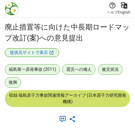
本文に飛ぶ
ヘルプ
English
廃止措置等に向けた中長期ロードマッ
プ改訂(案)への意見提出
提供元サイトで表示
福島第一原発事故 (2011)
震災への備え
被災状況
復興
収録:福島原子力事故関連情報アーカイブ (日本原子力研究開発
機構)