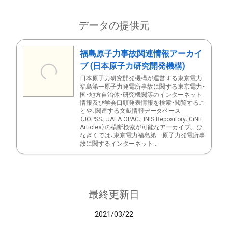
データの提供元
福島原子力事故関連情報アーカイ
ブ (日本原子力研究開発機構)
日本原子力研究開発機構が運営する東京電力
福島第一原子力発電所事故に関する東京電力・
国・地方自治体・研究機関等のインターネット
情報及び学会口頭発表情報を検索・閲覧するこ
とや、関連する文献情報データベース
（JOPSS、 JAEA OPAC、 INIS Repository、CiNii
Articles）の横断検索が可能なアーカイブ。 ひ
なぎくでは、東京電力福島第一原子力発電所事
故に関するインターネット...
最終更新日
2021/03/22