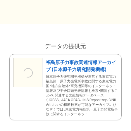
データの提供元
福島原子力事故関連情報アーカイ
ブ (日本原子力研究開発機構)
日本原子力研究開発機構が運営する東京電力
福島第一原子力発電所事故に関する東京電力・
国・地方自治体・研究機関等のインターネット
情報及び学会口頭発表情報を検索・閲覧するこ
とや、関連する文献情報データベース
（JOPSS、 JAEA OPAC、 INIS Repository、CiNii
Articles）の横断検索が可能なアーカイブ。 ひ
なぎくでは、東京電力福島第一原子力発電所事
故に関するインターネット...