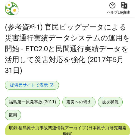
本文に飛ぶ
ヘルプ
English
(参考資料1) 官民ビッグデータによる
災害通行実績データシステムの運用を
開始 - ETC2.0と民間通行実績データを
活用して災害対応を強化 (2017年5月
31日)
提供元サイトで表示
福島第一原発事故 (2011)
震災への備え
被災状況
復興
収録:福島原子力事故関連情報アーカイブ (日本原子力研究開発
機構)