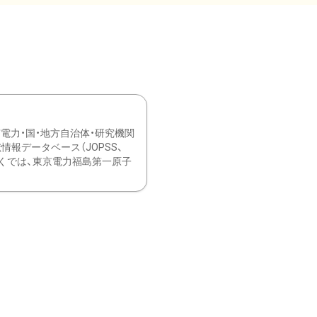
力・国・地方自治体・研究機関
報データベース（JOPSS、
ブ。 ひなぎくでは、東京電力福島第一原子