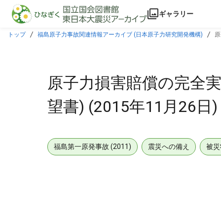
本文に飛ぶ
ギャラリー
トップ
福島原子力事故関連情報アーカイブ (日本原子力研究開発機構)
原
原子力損害賠償の完全実
望書) (2015年11月26日)
福島第一原発事故 (2011)
震災への備え
被災