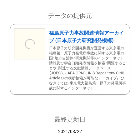
データの提供元
福島原子力事故関連情報アーカイ
ブ (日本原子力研究開発機構)
日本原子力研究開発機構が運営する東京電力
福島第一原子力発電所事故に関する東京電力・
国・地方自治体・研究機関等のインターネット
情報及び学会口頭発表情報を検索・閲覧するこ
とや、関連する文献情報データベース
（JOPSS、 JAEA OPAC、 INIS Repository、CiNii
Articles）の横断検索が可能なアーカイブ。 ひ
なぎくでは、東京電力福島第一原子力発電所事
故に関するインターネット...
最終更新日
2021/03/22