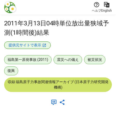
本文に飛ぶ
ヘルプ
English
2011年3月13日04時単位放出量狭域予
測(1時間後)結果
提供元サイトで表示
福島第一原発事故 (2011)
震災への備え
被災状況
復興
収録:福島原子力事故関連情報アーカイブ (日本原子力研究開発
機構)