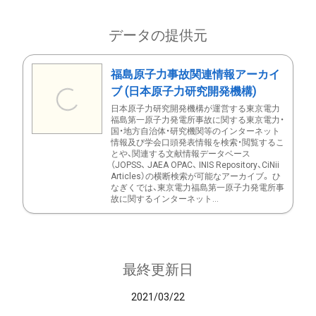
データの提供元
福島原子力事故関連情報アーカイ
ブ (日本原子力研究開発機構)
日本原子力研究開発機構が運営する東京電力
福島第一原子力発電所事故に関する東京電力・
国・地方自治体・研究機関等のインターネット
情報及び学会口頭発表情報を検索・閲覧するこ
とや、関連する文献情報データベース
（JOPSS、 JAEA OPAC、 INIS Repository、CiNii
Articles）の横断検索が可能なアーカイブ。 ひ
なぎくでは、東京電力福島第一原子力発電所事
故に関するインターネット...
最終更新日
2021/03/22