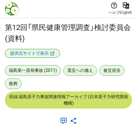
本文に飛ぶ
ヘルプ
English
第12回「県民健康管理調査」検討委員会
(資料)
提供元サイトで表示
福島第一原発事故 (2011)
震災への備え
被災状況
復興
収録:福島原子力事故関連情報アーカイブ (日本原子力研究開発
機構)