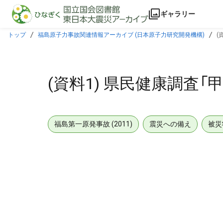
本文に飛ぶ
ギャラリー
トップ
福島原子力事故関連情報アーカイブ (日本原子力研究開発機構)
(
(資料1) 県民健康調査
福島第一原発事故 (2011)
震災への備え
被災
メタデータ