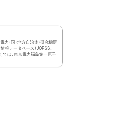
力・国・地方自治体・研究機関
報データベース（JOPSS、
ブ。 ひなぎくでは、東京電力福島第一原子