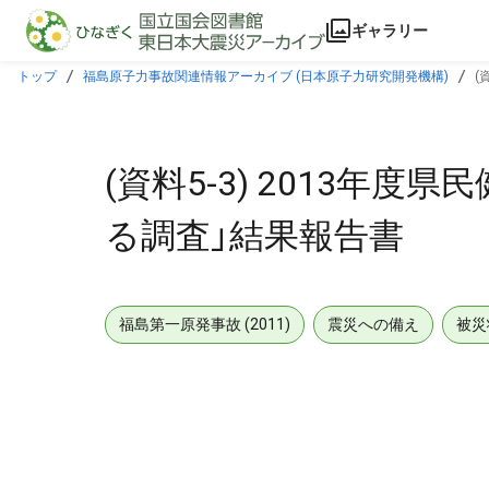
本文に飛ぶ
ギャラリー
トップ
福島原子力事故関連情報アーカイブ (日本原子力研究開発機構)
(
(資料5-3) 2013年
る調査」結果報告書
福島第一原発事故 (2011)
震災への備え
被災