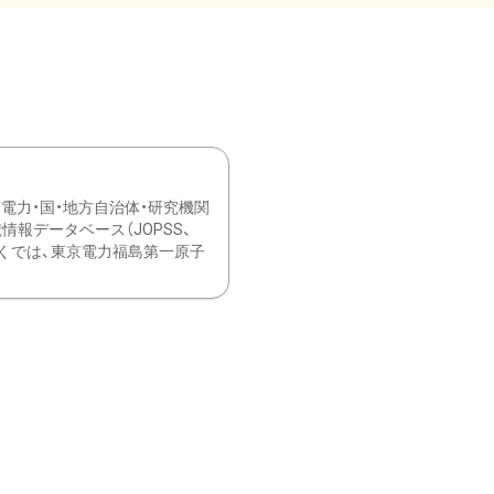
力・国・地方自治体・研究機関
報データベース（JOPSS、
ブ。 ひなぎくでは、東京電力福島第一原子