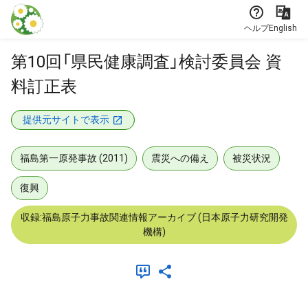
本文に飛ぶ
ヘルプ
English
第10回「県民健康調査」検討委員会 資
料訂正表
提供元サイトで表示
福島第一原発事故 (2011)
震災への備え
被災状況
復興
収録:福島原子力事故関連情報アーカイブ (日本原子力研究開発
機構)