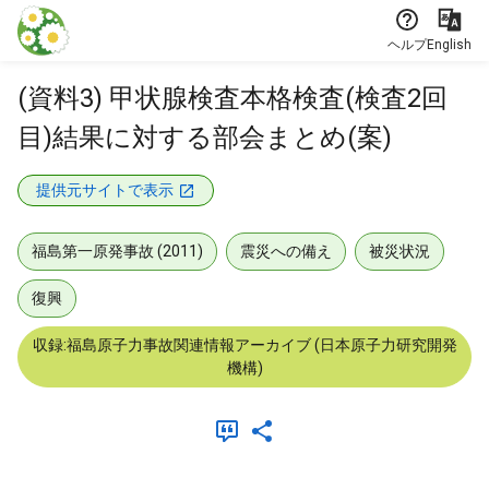
本文に飛ぶ
ヘルプ
English
(資料3) 甲状腺検査本格検査(検査2回
目)結果に対する部会まとめ(案)
提供元サイトで表示
福島第一原発事故 (2011)
震災への備え
被災状況
復興
収録:福島原子力事故関連情報アーカイブ (日本原子力研究開発
機構)