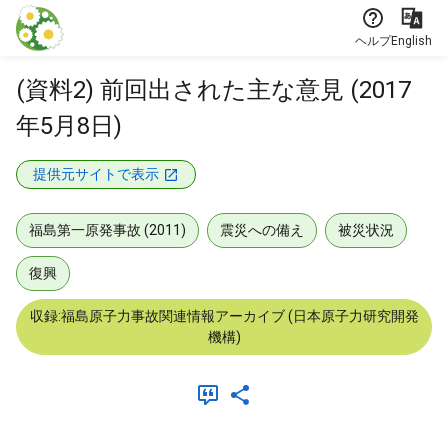
本文に飛ぶ
ヘルプ
English
(資料2) 前回出された主な意見 (2017
年5月8日)
提供元サイトで表示
福島第一原発事故 (2011)
震災への備え
被災状況
復興
収録:福島原子力事故関連情報アーカイブ (日本原子力研究開発
機構)