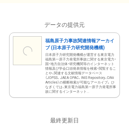
データの提供元
福島原子力事故関連情報アーカイ
ブ (日本原子力研究開発機構)
日本原子力研究開発機構が運営する東京電力
福島第一原子力発電所事故に関する東京電力・
国・地方自治体・研究機関等のインターネット
情報及び学会口頭発表情報を検索・閲覧するこ
とや、関連する文献情報データベース
（JOPSS、 JAEA OPAC、 INIS Repository、CiNii
Articles）の横断検索が可能なアーカイブ。 ひ
なぎくでは、東京電力福島第一原子力発電所事
故に関するインターネット...
最終更新日