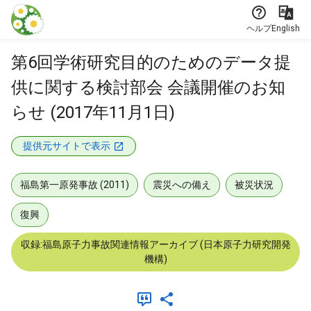
本文に飛ぶ
ヘルプ
English
第6回学術研究目的のためのデータ提
供に関する検討部会 会議開催のお知
らせ (2017年11月1日)
提供元サイトで表示
福島第一原発事故 (2011)
震災への備え
被災状況
復興
収録:福島原子力事故関連情報アーカイブ (日本原子力研究開発
機構)