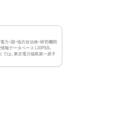
力・国・地方自治体・研究機関
報データベース（JOPSS、
ブ。 ひなぎくでは、東京電力福島第一原子