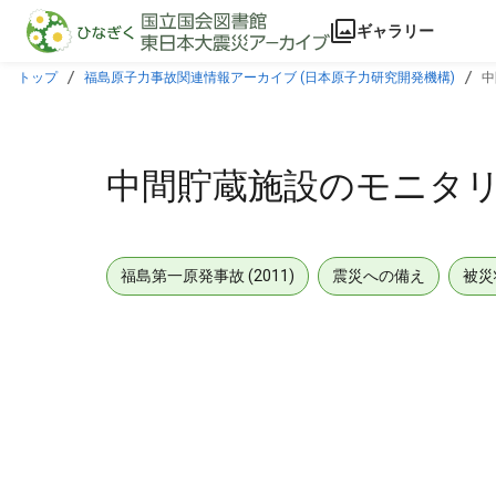
本文に飛ぶ
ギャラリー
トップ
福島原子力事故関連情報アーカイブ (日本原子力研究開発機構)
中
中間貯蔵施設のモニタリン
福島第一原発事故 (2011)
震災への備え
被災
メタデータ