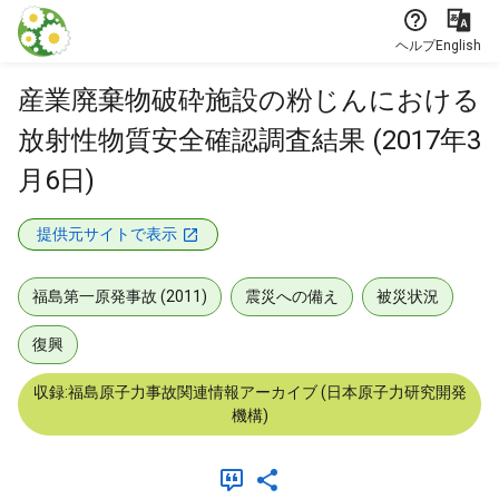
本文に飛ぶ
ヘルプ
English
産業廃棄物破砕施設の粉じんにおける
放射性物質安全確認調査結果 (2017年3
月6日)
提供元サイトで表示
福島第一原発事故 (2011)
震災への備え
被災状況
復興
収録:福島原子力事故関連情報アーカイブ (日本原子力研究開発
機構)