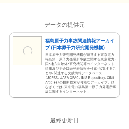
データの提供元
福島原子力事故関連情報アーカイ
ブ (日本原子力研究開発機構)
日本原子力研究開発機構が運営する東京電力
福島第一原子力発電所事故に関する東京電力・
国・地方自治体・研究機関等のインターネット
情報及び学会口頭発表情報を検索・閲覧するこ
とや、関連する文献情報データベース
（JOPSS、 JAEA OPAC、 INIS Repository、CiNii
Articles）の横断検索が可能なアーカイブ。 ひ
なぎくでは、東京電力福島第一原子力発電所事
故に関するインターネット...
最終更新日