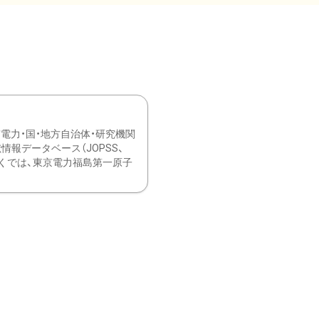
力・国・地方自治体・研究機関
報データベース（JOPSS、
ブ。 ひなぎくでは、東京電力福島第一原子