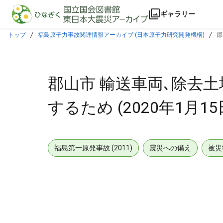
本文に飛ぶ
ギャラリー
トップ
福島原子力事故関連情報アーカイブ (日本原子力研究開発機構)
郡
郡山市 輸送車両､除去
するため (2020年1月15
福島第一原発事故 (2011)
震災への備え
被災