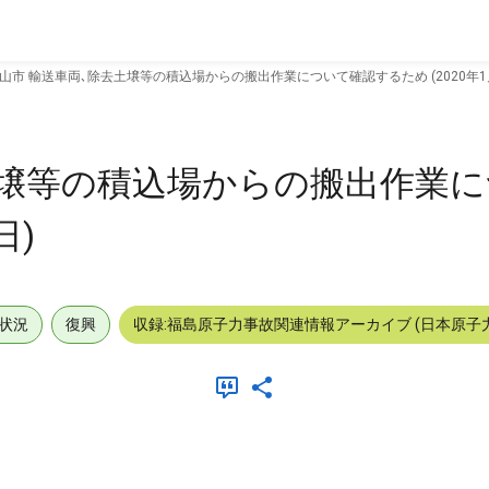
山市 輸送車両､除去土壌等の積込場からの搬出作業について確認するため (2020年1月
土壌等の積込場からの搬出作業
日)
状況
復興
収録:福島原子力事故関連情報アーカイブ (日本原子