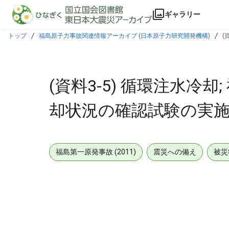
本文に飛ぶ
ギャラリー
トップ
福島原子力事故関連情報アーカイブ (日本原子力研究開発機構)
(
(資料3-5) 循環注水冷
却状況の確認試験の実施につ
福島第一原発事故 (2011)
震災への備え
被災