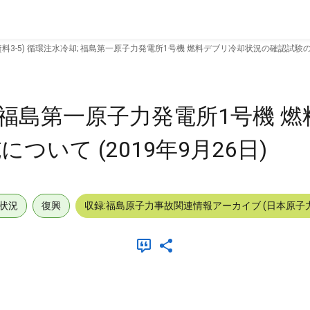
資料3-5) 循環注水冷却; 福島第一原子力発電所1号機 燃料デブリ冷却状況の確認試験の実
却; 福島第一原子力発電所1号機 
いて (2019年9月26日)
状況
復興
収録:福島原子力事故関連情報アーカイブ (日本原子