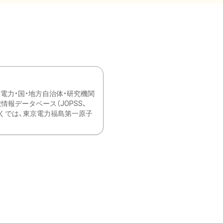
力・国・地方自治体・研究機関
報データベース（JOPSS、
ブ。 ひなぎくでは、東京電力福島第一原子