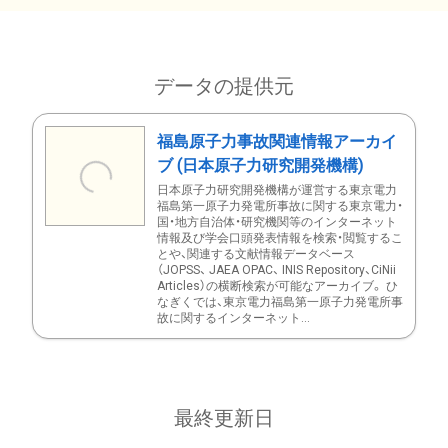
データの提供元
福島原子力事故関連情報アーカイ
ブ (日本原子力研究開発機構)
日本原子力研究開発機構が運営する東京電力
福島第一原子力発電所事故に関する東京電力・
国・地方自治体・研究機関等のインターネット
情報及び学会口頭発表情報を検索・閲覧するこ
とや、関連する文献情報データベース
（JOPSS、 JAEA OPAC、 INIS Repository、CiNii
Articles）の横断検索が可能なアーカイブ。 ひ
なぎくでは、東京電力福島第一原子力発電所事
故に関するインターネット...
最終更新日