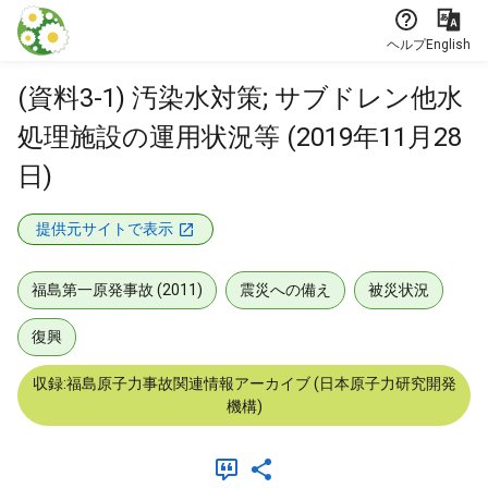
本文に飛ぶ
ヘルプ
English
(資料3-1) 汚染水対策; サブドレン他水
処理施設の運用状況等 (2019年11月28
日)
提供元サイトで表示
福島第一原発事故 (2011)
震災への備え
被災状況
復興
収録:福島原子力事故関連情報アーカイブ (日本原子力研究開発
機構)